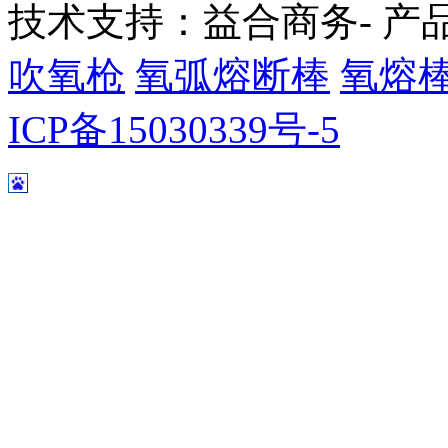
技术支持：益合商务- 产
吹氧枪
氧弧熔断棒
氧熔
ICP备15030339号-5