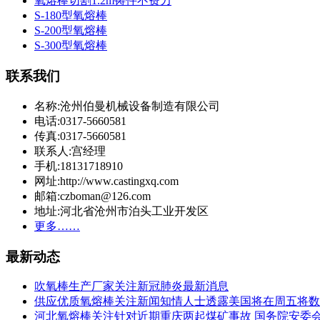
氧熔棒切割1.2m铸件不费力
S-180型氧熔棒
S-200型氧熔棒
S-300型氧熔棒
联系我们
名称:沧州伯曼机械设备制造有限公司
电话:0317-5660581
传真:0317-5660581
联系人:宫经理
手机:18131718910
网址:http://www.castingxq.com
邮箱:czboman@126.com
地址:河北省沧州市泊头工业开发区
更多……
最新动态
吹氧棒生产厂家关注新冠肺炎最新消息
供应优质氧熔棒关注新闻知情人士透露美国将在周五将数
河北氧熔棒关注针对近期重庆两起煤矿事故 国务院安委