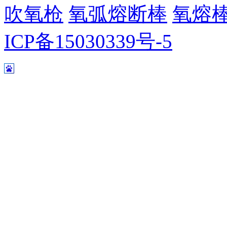
吹氧枪
氧弧熔断棒
氧熔
ICP备15030339号-5