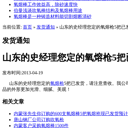
氧熔棒工作效益高，除砂速度快
伯曼浅谈吹氧棒结构及氧熔棒用途
氧熔棒是一种铸造材料能切割熔断清砂
当前位置:
首页
发货通知
山东的史经理您定的氧熔枪5把已
»
»
发货通知
山东的史经理您定的氧熔枪5把
发布时间:2013-04-19
山东的史经理您定的
氧熔枪
5把已发货，请注意查收。我公
品的外形更加光滑、细腻、美观！
相关文章
内蒙张先生你订购的600支氧熔棒5把氧熔抢现已发货预
唐山钢厂公司订购吹氧枪
内蒙客户采购氧熔棒1500件