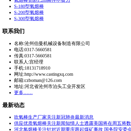
氧熔棒切割1.2m铸件不费力
S-180型氧熔棒
S-200型氧熔棒
S-300型氧熔棒
联系我们
名称:沧州伯曼机械设备制造有限公司
电话:0317-5660581
传真:0317-5660581
联系人:宫经理
手机:18131718910
网址:http://www.castingxq.com
邮箱:czboman@126.com
地址:河北省沧州市泊头工业开发区
更多……
最新动态
吹氧棒生产厂家关注新冠肺炎最新消息
供应优质氧熔棒关注新闻知情人士透露美国将在周五将数
河北氧熔棒关注针对近期重庆两起煤矿事故 国务院安委